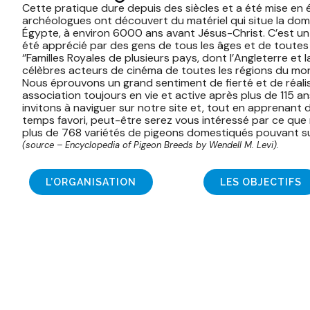
Cette pratique dure depuis des siècles et a été mise en é
archéologues ont découvert du matériel qui situe la dom
Égypte, à environ 6000 ans avant Jésus-Christ. C’est un
été apprécié par des gens de tous les âges et de toutes l
‘’Familles Royales de plusieurs pays, dont l’Angleterre et l
célèbres acteurs de cinéma de toutes les régions du mo
Nous éprouvons un grand sentiment de fierté et de réalis
association toujours en vie et active après plus de 115 a
invitons à naviguer sur notre site et, tout en apprenant
temps favori, peut-être serez vous intéressé par ce que no
plus de 768 variétés de pigeons domestiqués pouvant sus
(source – Encyclopedia of Pigeon Breeds by Wendell M. Levi).
L’ORGANISATION
LES OBJECTIFS