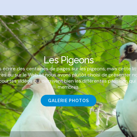
Les Pigeons
 écrire des centaines de pages sur les pigeons, mais cette lit
ivres ou sur le Web et nous avons plutôt choisi de présenter 
courtes vidéos qui décrivent bien les différentes passions qu
membres.
GALERIE PHOTOS