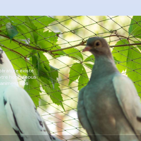
térature existe
notre hobby sous
i animent nos